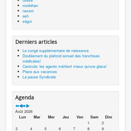
Grève
morbihan
nexem
ash
ségur
Derniers articles
Le congé supplémentaire de naissance.
Doublement du plafond annuel des franchises
médicales!
Canicule: les agents méritent mieux qu'une glace!
Place aux vacances
La pause Syndicale
Agenda
Août 2026
Lun
Mar
Mer
Jeu
Ven
Sam
Dim
1
2
3
4
5
6
7
8
9