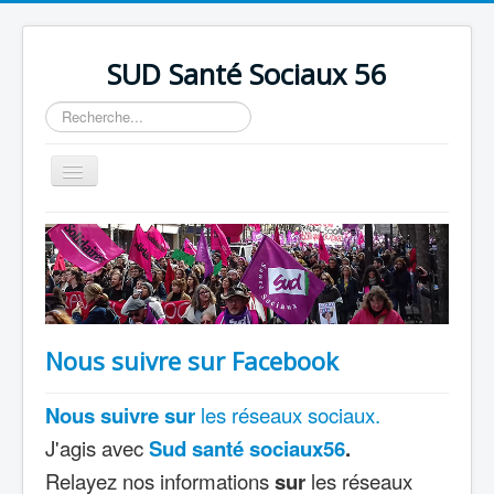
précédente
précédent
suivante
suivant
SUD Santé Sociaux 56
Rechercher
Basculer
la
navigation
Accueil
Présentation
Nos bureaux
Nos Luttes
Nous suivre sur Facebook
Adhésion
Nous
suivre
sur
les réseaux sociaux.
Outils
J'agis avec
Sud santé sociaux56
.
Relayez nos informations
sur
les réseaux