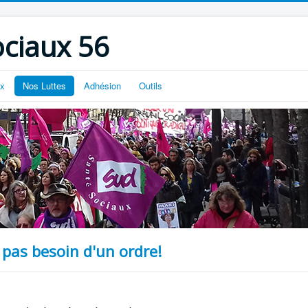
ciaux 56
ux
Nos Luttes
Adhésion
Outils
pas besoin d'un ordre!