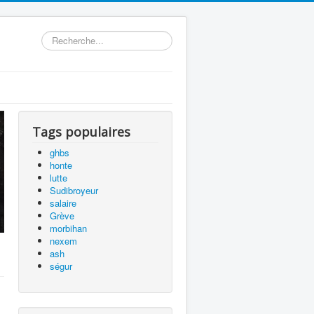
précédente
précédent
suivante
suivant
Rechercher
Tags populaires
ghbs
honte
lutte
Sudibroyeur
salaire
Grève
morbihan
nexem
ash
ségur