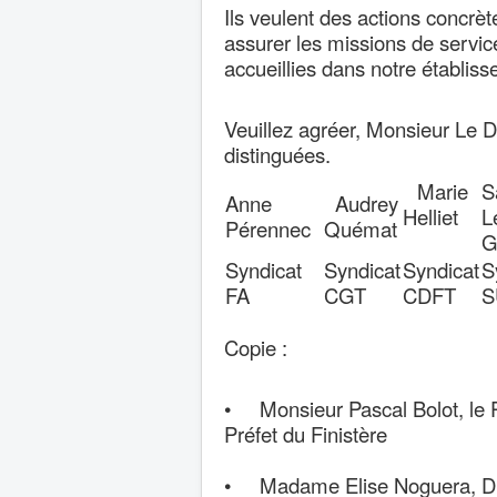
Ils veulent des actions concrèt
assurer les missions de servic
accueillies dans notre établis
Veuillez agréer, Monsieur Le Di
distinguées.
Marie
S
Anne
Audrey
Helliet
L
Pérennec
Quémat
G
Syndicat
Syndicat
Syndicat
S
FA
CGT
CDFT
S
Copie :
•
Monsieur Pascal Bolot, le 
Préfet du Finistère
•
Madame Elise Noguera, Dir