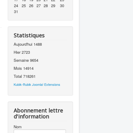
24
25
26
27
28
29
30
31
Statistiques
Aujourd'hui
1488
Hier
2723
Semaine
9654
Mois
14914
Total
718261
Kubik-Rubik Joomla! Extensions
Abonnement lettre
d'information
Nom