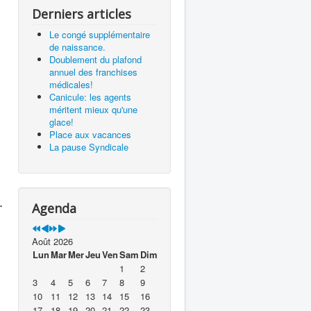
Derniers articles
Le congé supplémentaire
de naissance.
Doublement du plafond
annuel des franchises
médicales!
Canicule: les agents
méritent mieux qu'une
glace!
Place aux vacances
La pause Syndicale
.
Agenda
Août 2026
Lun
Mar
Mer
Jeu
Ven
Sam
Dim
1
2
3
4
5
6
7
8
9
10
11
12
13
14
15
16
17
18
19
20
21
22
23