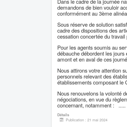
Dans le cadre de la journée na
demandons de bien vouloir acc
conformément au 3ème alinéa de 
Sous réserve de solution satis
cadre des dispositions des artic
cessation concertée du travail 
Pour les agents soumis au serv
débauche débordent les jours et
amont et en aval de ces journ
Nous attirons votre attention s
personnels relevant des établ
établissements composant le GH
Nous renouvelons la volonté de
négociations, en vue du règlem
concernant, notamment : .....
Détails
Publication : 21 mai 2024