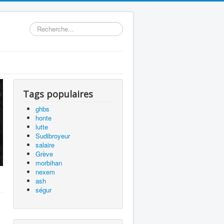
précédente
précédent
suivante
suivant
Rechercher
Tags populaires
ghbs
honte
lutte
Sudibroyeur
salaire
Grève
morbihan
nexem
ash
ségur