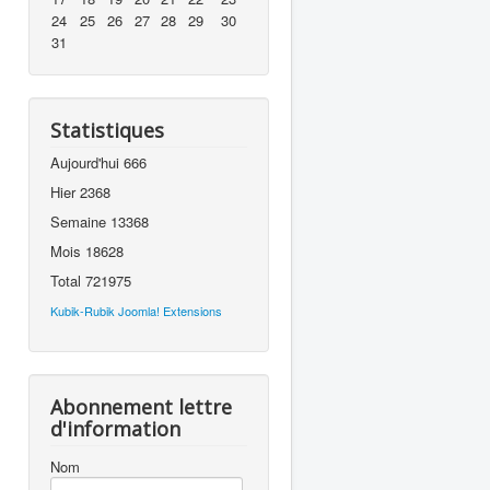
24
25
26
27
28
29
30
31
Statistiques
Aujourd'hui
666
Hier
2368
Semaine
13368
Mois
18628
Total
721975
Kubik-Rubik Joomla! Extensions
Abonnement lettre
d'information
Nom