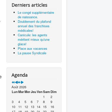
Derniers articles
Le congé supplémentaire
de naissance.
"
Doublement du plafond
annuel des franchises
médicales!
Canicule: les agents
méritent mieux qu'une
glace!
Place aux vacances
La pause Syndicale
Agenda
e
Août 2026
Lun
Mar
Mer
Jeu
Ven
Sam
Dim
1
2
3
4
5
6
7
8
9
10
11
12
13
14
15
16
17
18
19
20
21
22
23