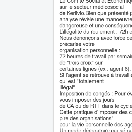
Le Comité Social et Économique
sur le secteur médicosocial
de Kerlivio.Bien que présenté
analyse révèle une manoeuvr
dangereuse et une conséquence 
L’illégalité du roulement : 72h
Nous dénonçons avec force ce r
précarise votre
organisation personnelle :
72 heures de travail par sema
de "trois croix" sur
certaines lignes (ex : agent 6).
Si l'agent se retrouve à travaill
qui est "totalement
illégal".
Imposition de congés : Pour évit
vous imposer des jours
de CA ou de RTT dans le cycle 
Cette pratique d'imposer des c
pire des organisations"
pour la vie personnelle des ag
Un mode dérogatoire causé par 